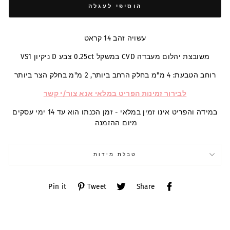
הוסיפי לעגלה
עשויה זהב 14 קראט
משובצת יהלום מעבדה CVD במשקל 0.25ct צבע D ניקיון VS1
רוחב הטבעת: 4 מ"מ בחלק הרחב ביותר, 2 מ"מ בחלק הצר ביותר
לבירור זמינות הפריט במלאי אנא צור/י קשר
במידה והפריט אינו זמין במלאי - זמן הכנתו הוא עד 14 ימי עסקים
מיום ההזמנה
טבלת מידות
Pin
Tweet
Share
Pin it
Tweet
Share
on
on
on
Pinterest
Twitter
Facebook