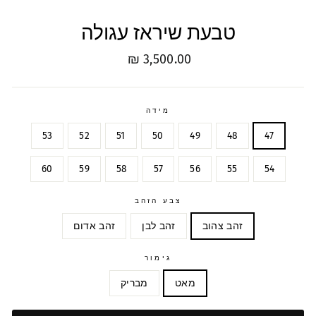
טבעת שיראז עגולה
מחיר
3,500.00 ₪
רגיל
מידה
53
52
51
50
49
48
47
60
59
58
57
56
55
54
צבע הזהב
זהב צהוב
זהב לבן
זהב אדום
גימור
מאט
מבריק