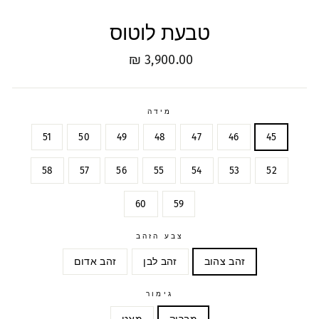
טבעת לוטוס
מחיר
3,900.00 ₪
רגיל
מידה
51
50
49
48
47
46
45
58
57
56
55
54
53
52
60
59
צבע הזהב
זהב צהוב
זהב לבן
זהב אדום
גימור